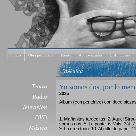
Inicio
Obra publicada
Prensa
Audiovisuales
Distinciones
MÃºsica
Teatro
Yo somos dos, por lo men
2025
Radio
Álbum (con pentdrive) con doce pieza
Televisión
DVD
1. Mañanitas tardecitas. 2. Aquel Strou
somos dos. 5. La ponte. 6. Vals, 3/4. 7. 
Música
9. Lo creo todo. 10. Al rollo de papel. 1